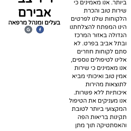
אנו מאמינים כי
אבירם
טוב והכרת
ת שלנו לפרטים
בעלים ומנהל מרפאה
מפתח להצלחתנו
G
F
o
a
 באזור המרכז
o
c
g
e
l
b
ביב בפרט. לא
e
o
o
וחות חוזרים
k
-
טיפולים נוספים,
f
מינים כי שירות
וב ואיכותי מביא
ת מהירות
ות ללא פשרות.
ניקים את הטיפול
י ביותר לטובת
 בריאות הפה
יקה תוך מתן