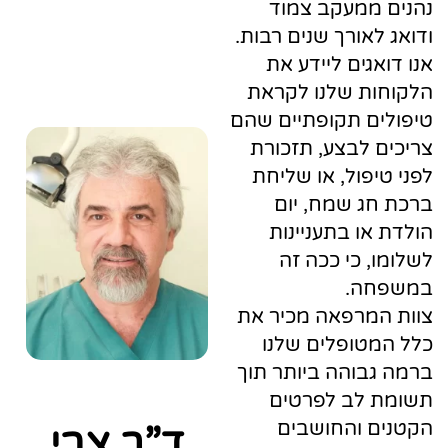
ממעקב צמוד
לאורך שנים רבות.
גים ליידע את
ת שלנו לקראת
ם תקופתיים שהם
 לבצע, תזכורת
יפול, או שליחת
ג שמח, יום
או בתעניינות
, כי ככה זה
ה.
מרפאה מכיר את
טופלים שלנו
בוהה ביותר תוך
 לב לפרטים
 והחושבים
ד”ר צבי