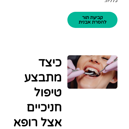
ת.
קביעת תור
להסרת אבנית
כיצד
מתבצע
טיפול
חניכיים
אצל רופא