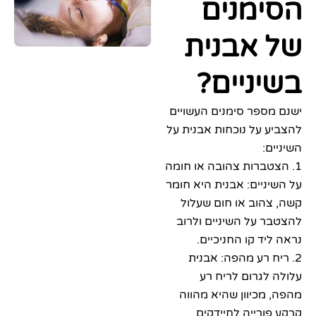
מנים
אבנית
ניים?
פר סימנים העשויים
על נוכחות אבנית על
:
טברות צהובה או חומה
יים: אבנית היא חומר
וב או חום שעלול
על השיניים ולרוב
ד קו החניכיים.
 רע מהפה: אבנית
גרום לריח רע
כיוון שהיא מהווה
רייה לחיידקים