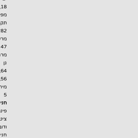
25,26,18
מפתח
תקוה
82,282
מרעננה
47
מרמת
גן
61,64
55,56
מיהוד
5
חניה:
פינת
ציטלין
ודובנוב,
חניונים: