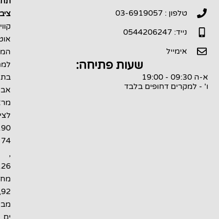
תחבורה
לפון : 03-6919057
ציבורית:
קווי
יד: 0544206247
אוטובוס
ימייל
המגיעים
שעות פתיחה:
למרפאתינו
בתל
קרים דחופים בלבד
אביב
מראשון
לציון
190,
74
,
126
מחולון
89,92
מבת
ים