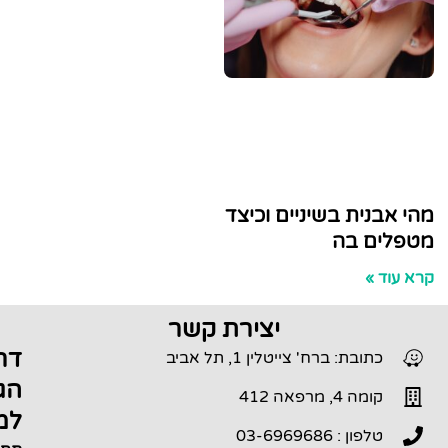
נית בשיניים וכיצד
ם בה
»
יצירת קשר
דרכי
תובת: ברח' צייטלין 1, תל אביב
הגעה
מה 4, מרפאה 412
למרפאה
לפון : 03-6969686